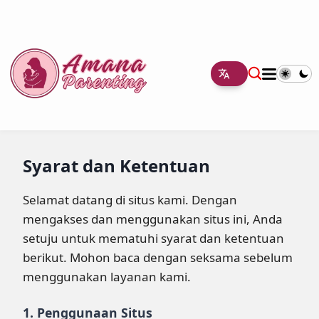
Syarat dan Ketentuan
Selamat datang di situs kami. Dengan
mengakses dan menggunakan situs ini, Anda
setuju untuk mematuhi syarat dan ketentuan
berikut. Mohon baca dengan seksama sebelum
menggunakan layanan kami.
1. Penggunaan Situs